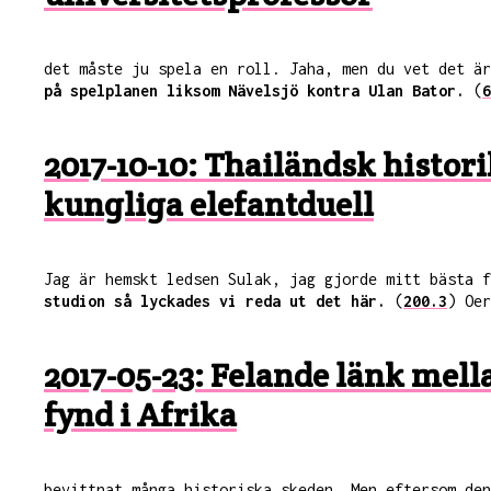
det måste ju spela en roll. Jaha, men du vet det ä
på spelplanen liksom Nävelsjö kontra Ulan Bator.
(
6
2017-10-10: Thailändsk histori
kungliga elefantduell
Jag är hemskt ledsen Sulak, jag gjorde mitt bästa 
studion så lyckades vi reda ut det här.
(
200.3
) Oer
2017-05-23: Felande länk mell
fynd i Afrika
bevittnat många historiska skeden. Men eftersom den