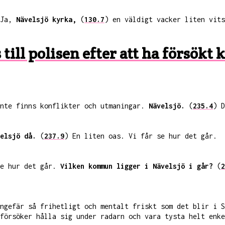
 Ja,
Nävelsjö kyrka,
(
130.7
) en väldigt vacker liten vits
s till polisen efter att ha försö
inte finns konflikter och utmaningar.
Nävelsjö.
(
235.4
) D
elsjö då.
(
237.9
) En liten oas. Vi får se hur det går.
se hur det går.
Vilken kommun ligger i Nävelsjö i går?
(
2
ungefär så frihetligt och mentalt friskt som det blir i 
försöker hålla sig under radarn och vara tysta helt enke