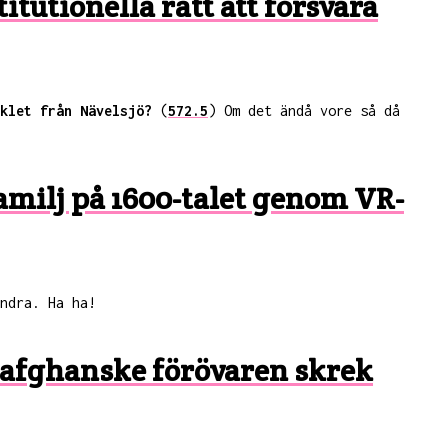
tutionella rätt att försvara
klet från Nävelsjö?
(
572.5
) Om det ändå vore så då
familj på 1600-talet genom VR-
ndra. Ha ha!
en afghanske förövaren skrek