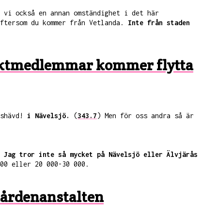
 vi också en annan omständighet i det här
eftersom du kommer från Vetlanda.
Inte från staden
t sektmedlemmar kommer flytta
eshävd!
i Nävelsjö.
(
343.7
) Men för oss andra så är
.
Jag tror inte så mycket på Nävelsjö eller Älvjärås
00 eller 20 000-30 000.
lmårdenanstalten