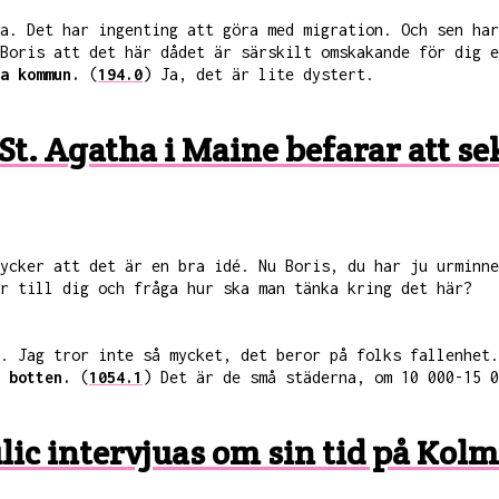
a. Det har ingenting att göra med migration. Och sen har
 Boris att det här dådet är särskilt omskakande för dig 
a kommun.
(
194.0
) Ja, det är lite dystert.
 i St. Agatha i Maine befarar at
tycker att det är en bra idé. Nu Boris, du har ju urminn
r till dig och fråga hur ska man tänka kring det här?
i. Jag tror inte så mycket, det beror på folks fallenhet
 botten.
(
1054.1
) Det är de små städerna, om 10 000-15 0
nulic intervjuas om sin tid på Ko