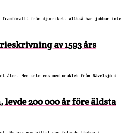
n framförallt från djurriket.
Alltså han jobbar inte
orieskrivning av 1593 års
het åter.
Men inte ens med oraklet från Nävelsjö i
 levde 200 000 år före äldsta
et. Nu har man hittat den felande länken i