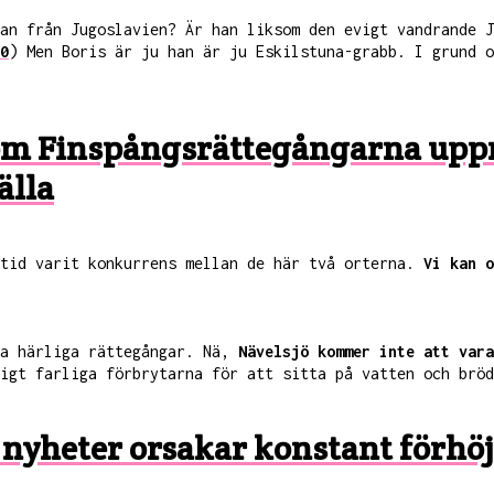
an från Jugoslavien? Är han liksom den evigt vandrande J
0
) Men Boris är ju han är ju Eskilstuna-grabb. I grund o
om Finspångsrättegångarna up
älla
ltid varit konkurrens mellan de här två orterna.
Vi kan o
ra härliga rättegångar. Nä,
Nävelsjö kommer inte att vara
igt farliga förbrytarna för att sitta på vatten och bröd
a nyheter orsakar konstant förhö