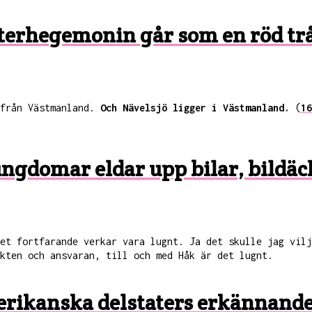
sterhegemonin går som en röd t
 från Västmanland.
Och Nävelsjö ligger i Västmanland.
(
16
ngdomar eldar upp bilar, bildäck
det fortfarande verkar vara lugnt. Ja det skulle jag vil
kten och ansvaran, till och med Håk är det lugnt.
merikanska delstaters erkännand