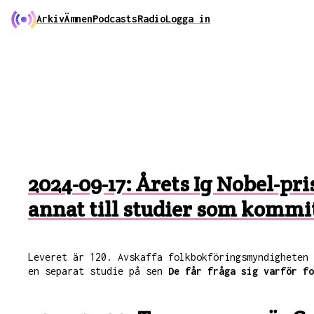
Arkiv
Ämnen
Podcasts
Radio
Logga in
2024-09-17: Årets Ig Nobel-pr
annat till studier som kommi
Leveret är 120. Avskaffa folkbokföringsmyndigheten 
en separat studie på sen
De får fråga sig varför fo