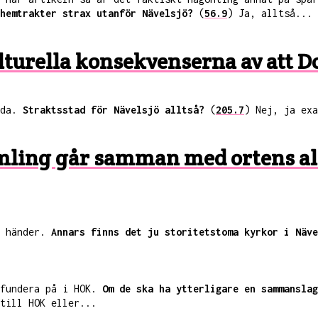
hemtrakter strax utanför Nävelsjö?
(
56.9
) Ja, alltså...
kulturella konsekvenserna av att 
sda.
Straktsstad för Nävelsjö alltså?
(
205.7
) Nej, ja exa
amling går samman med ortens al
t händer.
Annars finns det ju storitetstoma kyrkor i Näve
 fundera på i HOK.
Om de ska ha ytterligare en sammanslag
till HOK eller...