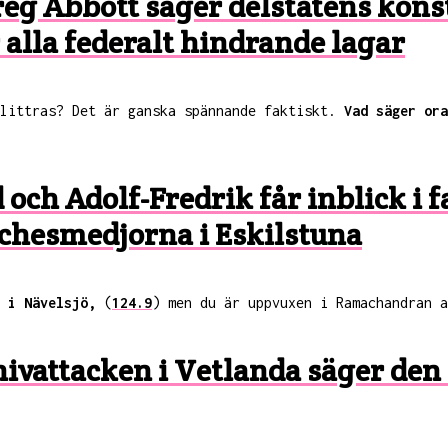
eg Abbott säger delstatens konsti
alla federalt hindrande lagar
plittras? Det är ganska spännande faktiskt.
Vad säger ora
 och Adolf-Fredrik får inblick i 
hesmedjorna i Eskilstuna
 i Nävelsjö,
(
124.9
) men du är uppvuxen i Ramachandran a
 knivattacken i Vetlanda säger d