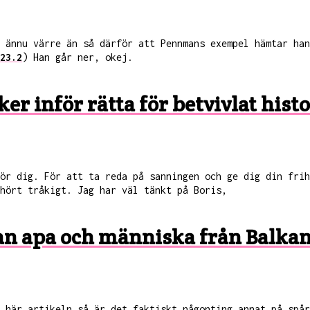
r ännu värre än så därför att Pennmans exempel hämtar ha
23.2
) Han går ner, okej.
ker inför rätta för betvivlat hist
för dig. För att ta reda på sanningen och ge dig din fri
hört tråkigt. Jag har väl tänkt på Boris,
an apa och människa från Balkan,
 här artikeln så är det faktiskt någonting annat på spår