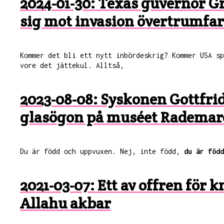
2024-01-30: Texas guvernör Gr
sig mot invasion övertrumfar 
Kommer det bli ett nytt inbördeskrig? Kommer USA s
vore det jättekul. Alltså,
2023-08-08: Syskonen Gottfrid
glasögon på muséet Rademarc
Du är född och uppvuxen. Nej, inte född,
du är född
2021-03-07: Ett av offren för
Allahu akbar