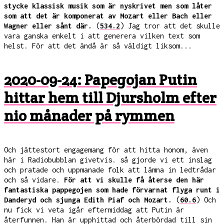
stycke klassisk musik som är nyskrivet men som låter
som att det är komponerat av Mozart eller Bach eller
Wagner eller sånt där.
(
534.2
) Jag tror att det skulle
vara ganska enkelt i att generera vilken text som
helst. För att det ändå är så väldigt liksom...
2020-09-24: Papegojan Putin
hittar hem till Djursholm efter
nio månader på rymmen
Och jättestort engagemang för att hitta honom, även
här i Radiobubblan givetvis. så gjorde vi ett inslag
och pratade och uppmanade folk att lämna in ledtrådar
och så vidare.
För att vi skulle få återse den här
fantastiska pappegojen som hade förvarnat flyga runt i
Danderyd och sjunga Edith Piaf och Mozart.
(
60.6
) Och
nu fick vi veta igår eftermiddag att Putin är
återfunnen. Han är upphittad och återbördad till sin