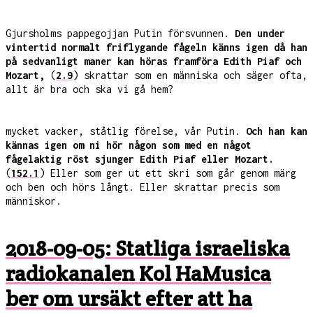
Gjursholms pappegojjan Putin försvunnen.
Den under
vintertid normalt friflygande fågeln känns igen då han
på sedvanligt maner kan höras framföra Edith Piaf och
Mozart,
(
2.9
) skrattar som en människa och säger ofta,
allt är bra och ska vi gå hem?
mycket vacker, ståtlig förelse, vår Putin.
Och han kan
kännas igen om ni hör någon som med en något
fågelaktig röst sjunger Edith Piaf eller Mozart.
(
152.1
) Eller som ger ut ett skri som går genom märg
och ben och hörs långt. Eller skrattar precis som
människor.
2018-09-05: Statliga israeliska
radiokanalen Kol HaMusica
ber om ursäkt efter att ha