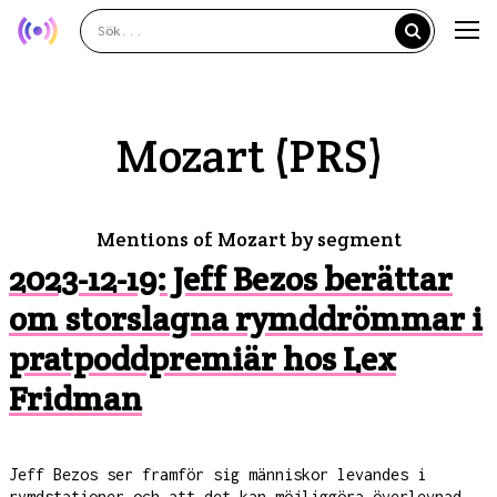
Mozart (PRS)
Mentions of Mozart by segment
2023-12-19: Jeff Bezos berättar
om storslagna rymddrömmar i
pratpoddpremiär hos Lex
Fridman
Jeff Bezos ser framför sig människor levandes i
rymdstationer och att det kan möjliggöra överlevnad