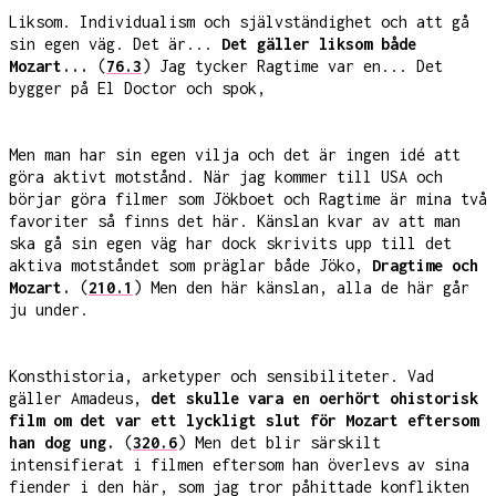
Liksom. Individualism och självständighet och att gå
sin egen väg. Det är...
Det gäller liksom både
Mozart...
(
76.3
) Jag tycker Ragtime var en... Det
bygger på El Doctor och spok,
Men man har sin egen vilja och det är ingen idé att
göra aktivt motstånd. När jag kommer till USA och
börjar göra filmer som Jökboet och Ragtime är mina två
favoriter så finns det här. Känslan kvar av att man
ska gå sin egen väg har dock skrivits upp till det
aktiva motståndet som präglar både Jöko,
Dragtime och
Mozart.
(
210.1
) Men den här känslan, alla de här går
ju under.
Konsthistoria, arketyper och sensibiliteter. Vad
gäller Amadeus,
det skulle vara en oerhört ohistorisk
film om det var ett lyckligt slut för Mozart eftersom
han dog ung.
(
320.6
) Men det blir särskilt
intensifierat i filmen eftersom han överlevs av sina
fiender i den här, som jag tror påhittade konflikten