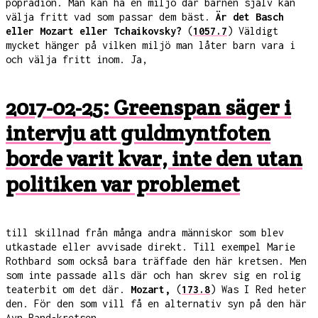
popradion. Man kan ha en miljö där barnen själv kan
välja fritt vad som passar dem bäst.
Är det Basch
eller Mozart eller Tchaikovsky?
(
1057.7
) Väldigt
mycket hänger på vilken miljö man låter barn vara i
och välja fritt inom. Ja,
2017-02-25: Greenspan säger i
intervju att guldmyntfoten
borde varit kvar, inte den utan
politiken var problemet
till skillnad från många andra människor som blev
utkastade eller avvisade direkt. Till exempel Marie
Rothbard som också bara träffade den här kretsen. Men
som inte passade alls där och han skrev sig en rolig
teaterbit om det där.
Mozart,
(
173.8
) Was I Red heter
den. För den som vill få en alternativ syn på den här
Ayn Rand-kretsen.