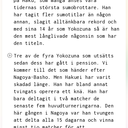
på Haku,
som många anses vara
tidernas största sumobrottare.
Han
har tagit fler sumotitlar än någon
annan,
slagit alltänkbara rekord och
med sina 14 år som Yokozuna så är han
den mest långlivade någonsin som har
den titeln.
Tre av de fyra Yokozuna som utsätts
sedan dess har gått i pension.
Vi
kommer till det som händer efter
Nagoya-Basho.
Men Hakuei har varit
skadad länge.
Han har bland annat
tvingats operera ett knä.
Han har
bara deltagit i två matcher de
senaste fem huvudturneringarna.
Den
här gången i Nagoya var han tvungen
att delta alla 15 dagarna och vinna
minst tio matcher för att