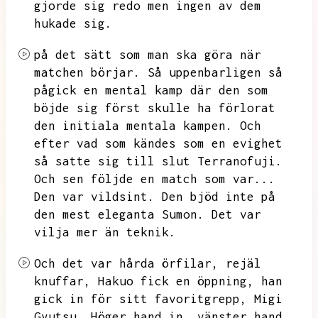
gjorde sig redo men ingen av dem
hukade sig.
på det sätt som man ska göra när
matchen börjar.
Så uppenbarligen så
pågick en mental kamp där den som
böjde sig först skulle ha förlorat
den initiala mentala kampen.
Och
efter vad som kändes som en evighet
så satte sig till slut Terranofuji.
Och sen följde en match som var...
Den var vildsint.
Den bjöd inte på
den mest eleganta Sumon.
Det var
vilja mer än teknik.
Och det var hårda örfilar,
rejäl
knuffar,
Hakuo fick en öppning,
han
gick in för sitt favoritgrepp,
Migi
Gyutsu.
Höger hand in,
vänster hand