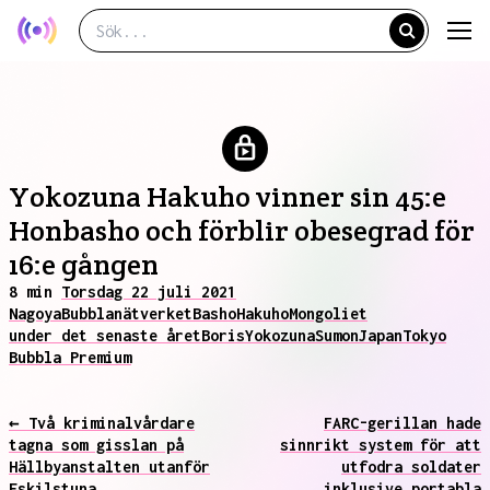
Yokozuna Hakuho vinner sin 45:e
Honbasho och förblir obesegrad för
16:e gången
8 min
Torsdag 22 juli 2021
Nagoya
Bubblanätverket
Basho
Hakuho
Mongoliet
under det senaste året
Boris
Yokozuna
Sumon
Japan
Tokyo
Bubbla Premium
← Två kriminalvårdare
FARC-gerillan hade
tagna som gisslan på
sinnrikt system för att
Hällbyanstalten utanför
utfodra soldater
Eskilstuna
inklusive portabla