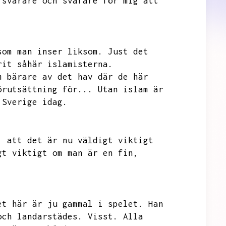
 svårare och svårare för mig att
som man inser liksom.
Just det
rit såhär islamisterna.
m bärare av det hav där de här
örutsättning för...
Utan islam är
 Sverige idag.
.
att det är nu väldigt viktigt
gt viktigt om man är en fin,
et här är ju gammal i spelet.
Han
och landarstädes.
Visst.
Alla