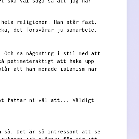
et ska väl säga så att jag har
 hela religionen.
Han står fast.
cka,
det försvårar ju samarbete.
.
Och sa någonting i stil med att
så petimeteraktigt att haka upp
står att han menade islamism när
et fattar ni väl att...
Väldigt
a så.
Det är så intressant att se