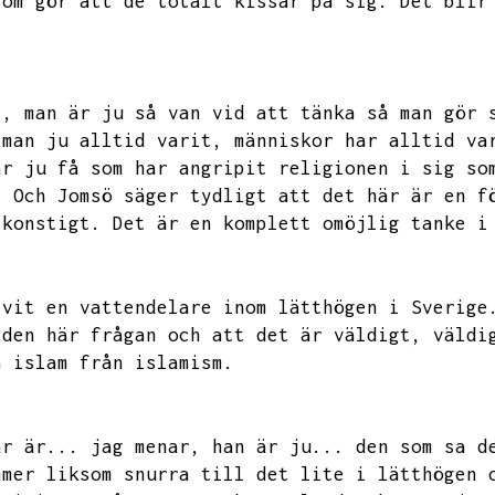
som gör att de totalt kissar på sig.
Det blir
t,
man är ju så van vid att tänka så man gör 
 man ju alltid varit,
människor har alltid va
är ju få som har angripit religionen i sig so
.
Och Jomsö säger tydligt att det här är en f
 konstigt.
Det är en komplett omöjlig tanke i
ivit en vattendelare inom lätthögen i Sverige
 den här frågan och att det är väldigt,
väldi
a islam från islamism.
är är...
jag menar,
han är ju...
den som sa d
mmer liksom snurra till det lite i lätthögen 