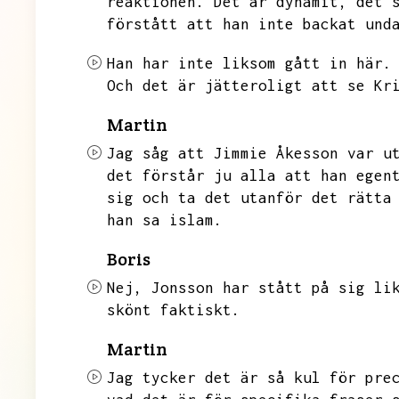
reaktionen.
Det är dynamit,
det 
förstått att han inte backat und
Han har inte liksom gått in här.
Och det är jätteroligt att se Kr
Martin
Jag såg att Jimmie Åkesson var u
det förstår ju alla att han egen
sig och ta det utanför det rätta
han sa islam.
Boris
Nej,
Jonsson har stått på sig li
skönt faktiskt.
Martin
Jag tycker det är så kul för pre