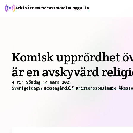
Arkiv
Ämnen
Podcasts
Radio
Logga in
Komisk upprördhet öv
är en avskyvärd relig
4 min
Söndag 14 mars 2021
Sverige
idag
SVT
Rosengård
Ulf Kristersson
Jimmie Åkesso