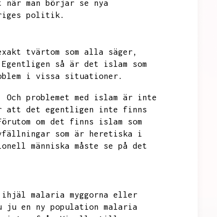
t när man börjar se nya
riges politik.
exakt tvärtom som alla säger,
Egentligen så är det islam som
oblem i vissa situationer.
.
Och problemet med islam är inte
r att det egentligen inte finns
Förutom om det finns islam som
vfällningar som är heretiska i
ionell människa måste se på det
 ihjäl malaria myggorna eller
u ju en ny population malaria