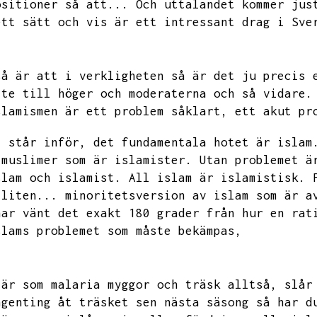
ositioner så att...
Och uttalandet kommer jus
ett sätt och vis är ett intressant drag i Sve
så är att i verkligheten så är det ju precis 
ite till höger och moderaterna och så vidare.
slamismen är ett problem såklart,
ett akut pr
i står inför,
det fundamentala hotet är islam
 muslimer som är islamister.
Utan problemet ä
slam och islamist.
All islam är islamistisk.
 liten...
minoritetsversion av islam som är a
har vänt det exakt 180 grader från hur en rat
slams problemet som måste bekämpas,
 är som malaria myggor och träsk alltså,
slår
ngenting åt träsket sen nästa säsong så har d