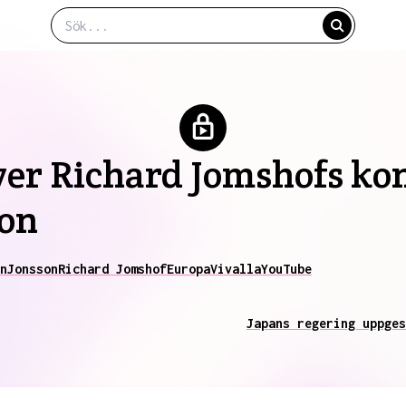
er Richard Jomshofs kon
ion
n
Jonsson
Richard Jomshof
Europa
Vivalla
YouTube
Japans regering uppges