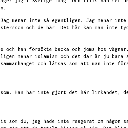
säger jag i Sverige idag.
Och tills han ser d
an.
Jag menar inte så egentligen.
Jag menar inte
istersson och de här.
Det här kan man inte ty
te och han försökte backa och joms hos vägnar
tligen menar islamism och det där är ju bara 
 sammanhanget och låtsas som att man inte för
ksom.
Han har inte gjort det här lirkandet,
d
cis som du,
jag hade inte reagerat om någon s