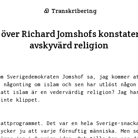
Transkribering
ver Richard Jomshofs konstater
avskyvärd religion
om Sverigedemokraten Jomshof sa,
jag kommer a
t någonting om islam och sen har utlöst någon
 att islam är en vedervärdig religion?
Jag ha
 inte klippet.
battprogrammet.
Det var en hela Sverige-snack
tycker ju att varje förnuftig människa.
Men s