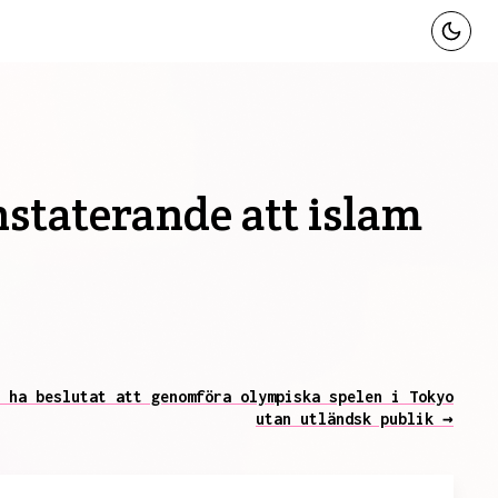
staterande att islam
 ha beslutat att genomföra olympiska spelen i Tokyo
utan utländsk publik →