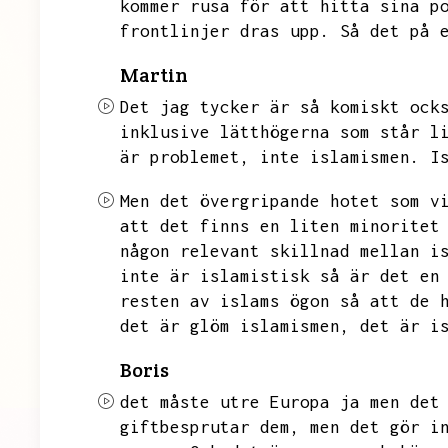
kommer rusa för att hitta sina p
frontlinjer dras upp.
Så det på 
Martin
Det jag tycker är så komiskt ock
inklusive lätthögerna som står l
är problemet,
inte islamismen.
I
Men det övergripande hotet som v
att det finns en liten minoritet
någon relevant skillnad mellan i
inte är islamistisk så är det en
resten av islams ögon så att de 
det är glöm islamismen,
det är i
Boris
det måste utre Europa ja men det
giftbesprutar dem,
men det gör i