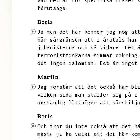
vad det är för specifika fraser 
förutsäga.
Boris
Ja men det här kommer jag nog at
här gårgränsen att i åratals har
jihadisterna och så vidare.
Det 
terroristfiskarna simmar omkring
det ingen islamism.
Det är inget
Martin
Jag förstår att det också har bl
vilken sida man ställer sig på i
anständig lätthöger att särskilj
Boris
Och tror du inte också att det h
måste ju ha vetat att det här ko