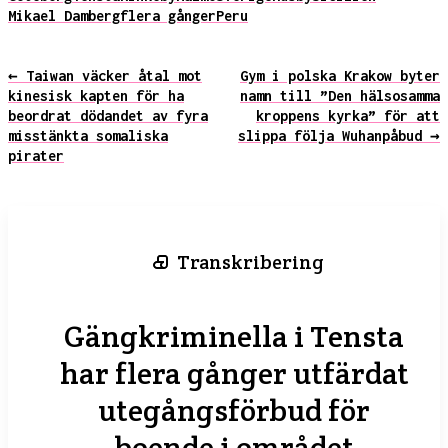
Mikael Damberg
flera gånger
Peru
← Taiwan väcker åtal mot
Gym i polska Krakow byter
kinesisk kapten för ha
namn till ”Den hälsosamma
beordrat dödandet av fyra
kroppens kyrka” för att
misstänkta somaliska
slippa följa Wuhanpåbud →
pirater
Transkribering
Gängkriminella i Tensta
har flera gånger utfärdat
utegångsförbud för
boende i området