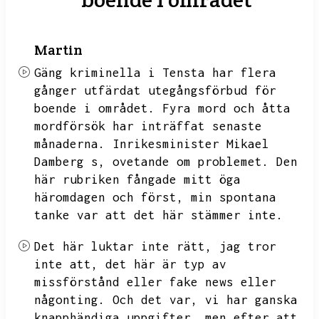
Martin
Gäng kriminella i Tensta har flera
gånger utfärdat utegångsförbud för
boende i området.
Fyra mord och åtta
mordförsök har inträffat senaste
månaderna.
Inrikesminister Mikael
Damberg s,
ovetande om problemet.
Den
här rubriken fångade mitt öga
häromdagen och först,
min spontana
tanke var att det här stämmer inte.
Det här luktar inte rätt,
jag tror
inte att,
det här är typ av
missförstånd eller fake news eller
någonting.
Och det var,
vi har ganska
knapphändiga uppgifter,
men efter att