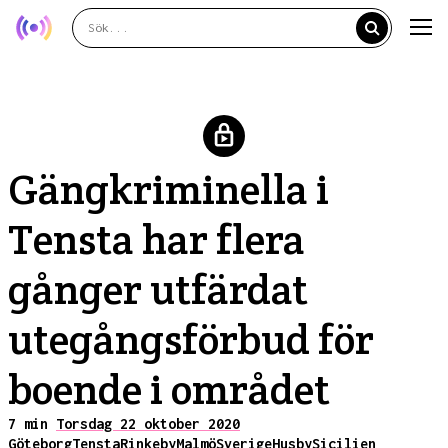
Gängkriminella i
Tensta har flera
gånger utfärdat
utegångsförbud för
boende i området
7 min
Torsdag 22 oktober 2020
Göteborg
Tensta
Rinkeby
Malmö
Sverige
Husby
Sicilien