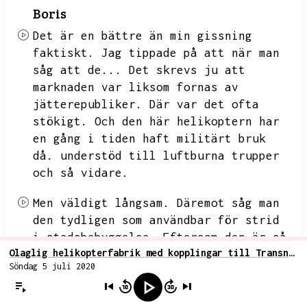
Boris
Det är en bättre än min gissning
faktiskt.
Jag tippade på att när man
såg att de...
Det skrevs ju att
marknaden var liksom fornas av
jätterepubliker.
Där var det ofta
stökigt.
Och den här helikoptern har
en gång i tiden haft militärt bruk
då.
understöd till luftburna trupper
och så vidare.
Men väldigt långsam.
Däremot såg man
den tydligen som användbar för strid
i stadsbebyggelse.
Eftersom den är så
Olaglig helikopterfabrik med kopplingar till Transnistrien nedstängd av moldavisk polis
liten och kompakt och...
Då tänkte
Söndag 5 juli 2020
jag,
de säljer de här till de gamla
centralasiatiska och
kakasosrepublikerna för