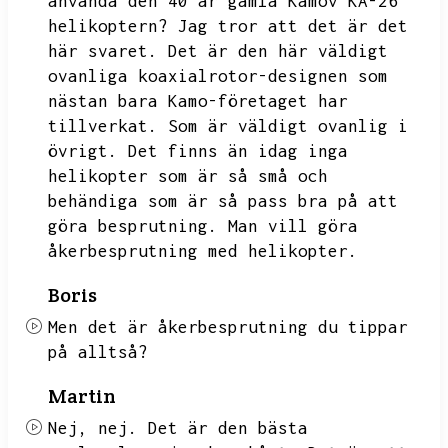
använda den 40 år gamla Kamov KA-26
helikoptern?
Jag tror att det är det
här svaret.
Det är den här väldigt
ovanliga koaxialrotor-designen som
nästan bara Kamo-företaget har
tillverkat.
Som är väldigt ovanlig i
övrigt.
Det finns än idag inga
helikopter som är så små och
behändiga som är så pass bra på att
göra besprutning.
Man vill göra
åkerbesprutning med helikopter.
Boris
Men det är åkerbesprutning du tippar
på alltså?
Martin
Nej,
nej.
Det är den bästa