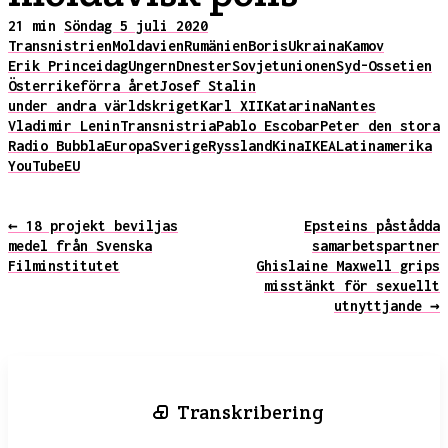
21 min
Söndag 5 juli 2020
Transnistrien
Moldavien
Rumänien
Boris
Ukraina
Kamov
Erik Prince
idag
Ungern
Dnester
Sovjetunionen
Syd-Ossetien
Österrike
förra året
Josef Stalin
under andra världskriget
Karl XII
Katarina
Nantes
Vladimir Lenin
Transnistria
Pablo Escobar
Peter den stora
Radio Bubbla
Europa
Sverige
Ryssland
Kina
IKEA
Latinamerika
YouTube
EU
← 18 projekt beviljas
Epsteins påstådda
medel från Svenska
samarbetspartner
Filminstitutet
Ghislaine Maxwell grips
misstänkt för sexuellt
utnyttjande →
Transkribering