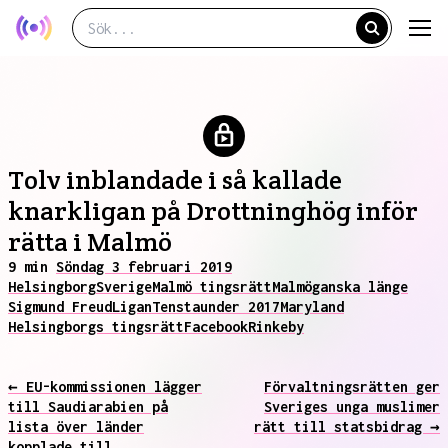
Tolv inblandade i så kallade
knarkligan på Drottninghög inför
rätta i Malmö
9 min
Söndag 3 februari 2019
Helsingborg
Sverige
Malmö tingsrätt
Malmö
ganska länge
Sigmund Freud
Ligan
Tensta
under 2017
Maryland
Helsingborgs tingsrätt
Facebook
Rinkeby
← EU-kommissionen lägger
Förvaltningsrätten ger
till Saudiarabien på
Sveriges unga muslimer
lista över länder
rätt till statsbidrag →
kopplade till