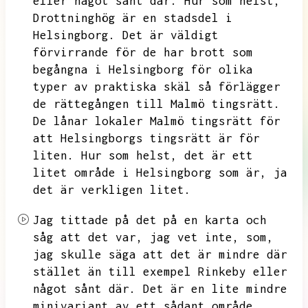
eller något sånt där.
Hur som helst,
Drottninghög är en stadsdel i
Helsingborg.
Det är väldigt
förvirrande för de har brott som
begångna i Helsingborg
för olika
typer av praktiska skäl så förlägger
de rättegången till Malmö tingsrätt.
De lånar lokaler Malmö tingsrätt för
att Helsingborgs tingsrätt är för
liten.
Hur som helst,
det är ett
litet område i Helsingborg som är,
ja
det är verkligen litet.
Jag tittade på det på en karta och
såg att det var,
jag vet inte,
som,
jag skulle säga att det är mindre där
stället än till exempel Rinkeby eller
något sånt där.
Det är en lite mindre
minivariant av ett sådant område,