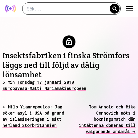
Insektsfabriken i finska Strömfors
läggs ned till följd av dålig
lönsamhet
5 min
Torsdag 17 januari 2019
Europa
Vesa-Matti Mariamäki
europeen
← Milo Yiannopoulos: Jag
Tom Arnold och Mike
söker asyl i USA på grund
Cernovich möts i
av islamiseringen i mitt
boxningsmatch där
hemland Storbritannien
intäkterna doneras till
välgörande ändamål →