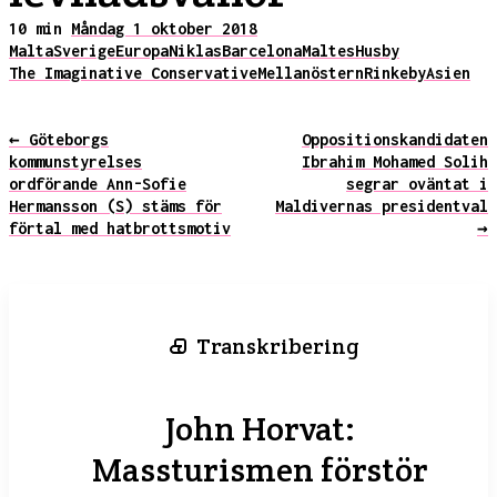
10 min
Måndag 1 oktober 2018
Malta
Sverige
Europa
Niklas
Barcelona
Maltes
Husby
The Imaginative Conservative
Mellanöstern
Rinkeby
Asien
← Göteborgs
Oppositionskandidaten
kommunstyrelses
Ibrahim Mohamed Solih
ordförande Ann-Sofie
segrar oväntat i
Hermansson (S) stäms för
Maldivernas presidentval
förtal med hatbrottsmotiv
→
Transkribering
John Horvat:
Massturismen förstör