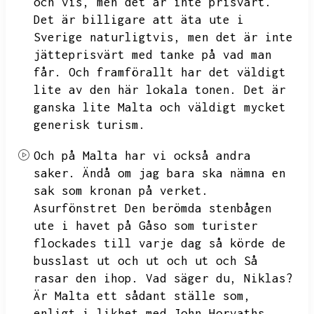
och vis,
men det är inte prisvärt.
Det är billigare att äta ute i
Sverige naturligtvis,
men det är inte
jätteprisvärt med tanke på vad man
får.
Och framförallt har det väldigt
lite av den här lokala tonen.
Det är
ganska lite Malta och väldigt mycket
generisk turism.
Och på Malta har vi också andra
saker.
Ändå om jag bara ska nämna en
sak som kronan på verket.
Asurfönstret
Den berömda stenbågen
ute i havet på Gåso som turister
flockades till varje dag så körde de
busslast ut och ut
och ut och
Så
rasar den ihop.
Vad säger du,
Niklas?
Är Malta ett sådant ställe som,
enligt i likhet med John Horvaths