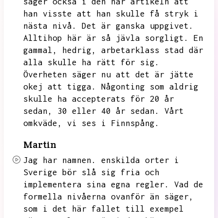
säger också i den här artikeln att
han visste att han skulle få stryk i
nästa nivå.
Det är ganska uppgivet.
Alltihop här är så jävla sorgligt.
En
gammal,
hedrig,
arbetarklass stad där
alla skulle ha rätt för sig.
Överheten säger nu att det är jätte
okej att tigga.
Någonting som aldrig
skulle ha accepterats för 20 år
sedan,
30 eller 40 år sedan.
Vårt
omkväde,
vi ses i Finnspång.
Martin
Jag har namnen.
enskilda orter i
Sverige bör slå sig fria och
implementera sina egna regler.
Vad de
formella nivåerna ovanför än säger,
som i det här fallet till exempel