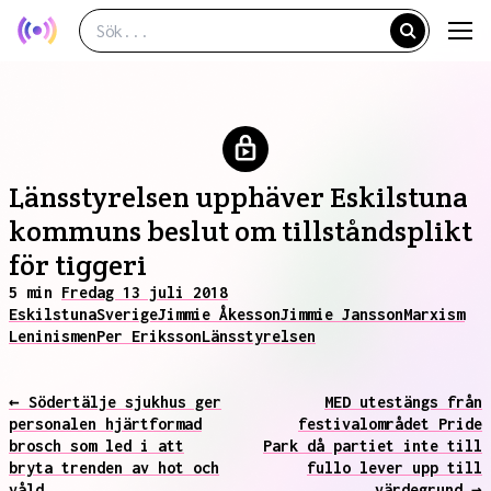
Länsstyrelsen upphäver Eskilstuna
kommuns beslut om tillståndsplikt
för tiggeri
5 min
Fredag 13 juli 2018
Eskilstuna
Sverige
Jimmie Åkesson
Jimmie Jansson
Marxism
Leninismen
Per Eriksson
Länsstyrelsen
← Södertälje sjukhus ger
MED utestängs från
personalen hjärtformad
festivalområdet Pride
brosch som led i att
Park då partiet inte till
bryta trenden av hot och
fullo lever upp till
våld
värdegrund →