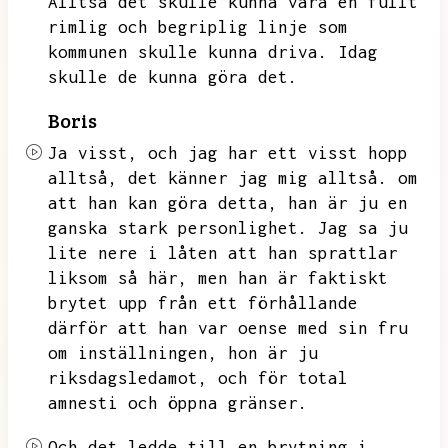
Alltså det skulle kunna vara en fullt
rimlig och begriplig linje som
kommunen skulle kunna driva.
Idag
skulle de kunna göra det.
Boris
Ja visst,
och jag har ett visst hopp
alltså,
det känner jag mig alltså.
om
att han kan göra detta,
han är ju en
ganska stark personlighet.
Jag sa ju
lite nere i låten att han sprattlar
liksom så här,
men han är faktiskt
brytet upp från ett förhållande
därför att han var oense med sin fru
om inställningen,
hon är ju
riksdagsledamot,
och för total
amnesti och öppna gränser.
Och det ledde till en brytning i