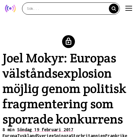
Joel Mokyr: Europas
välståndsexplosion
möjlig genom politisk
fragmentering som
sporrade konkurrens
8 min
Söndag 19 februari 2017
Europa
Tyskland
Sverige
Spinoza
Storbritannien
Frankrike