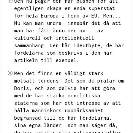
Och nu pågår den här pushen för att
egentligen skapa en enda superstat
för hela Europa i form av EU.
Men...
Nu kan man undra,
innebär det då att
man har fått ännu mer av...
av
kulturell och intellektuell
sammanhang.
Den här ideutbyte,
de här
fördelarna som beskrivs i den här
artikeln till exempel.
Men det finns en väldigt stark
motsatt tendens.
Det som du pratar om
Boris,
och som delvis har att göra
med de här starka monolitiska
staterna som har ett intresse av att
hålla människors uppmärksamhet
begränsad till de här fördelarna.
sina egna länder,
som man säger då,
de här artificiella nationerna eller