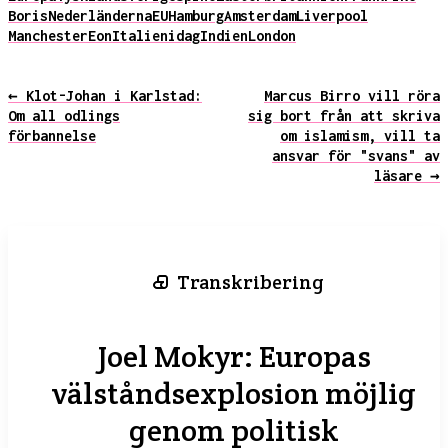
Boris
Nederländerna
EU
Hamburg
Amsterdam
Liverpool
Manchester
Eon
Italien
idag
Indien
London
← Klot-Johan i Karlstad:
Marcus Birro vill röra
Om all odlings
sig bort från att skriva
förbannelse
om islamism, vill ta
ansvar för "svans" av
läsare →
Transkribering
Joel Mokyr: Europas
välståndsexplosion möjlig
genom politisk