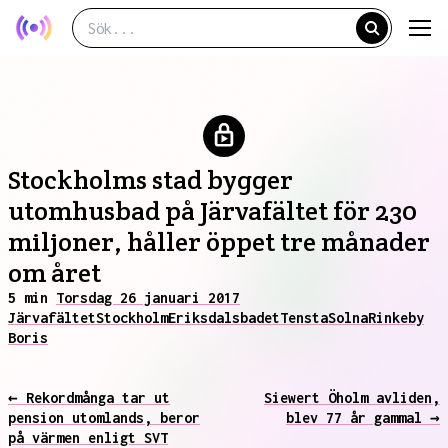
Stockholms stad bygger
utomhusbad på Järvafältet för 230
miljoner, håller öppet tre månader
om året
5 min
Torsdag 26 januari 2017
Järvafältet
Stockholm
Eriksdalsbadet
Tensta
Solna
Rinkeby
Boris
← Rekordmånga tar ut
Siewert Öholm avliden,
pension utomlands, beror
blev 77 år gammal →
på värmen enligt SVT