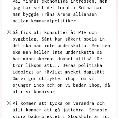
väl finnas ekonomiska intressen,
men
jag har sett det förut i Solna när
man byggde Fräns Arena-alliansen
mellan kommunalpolitiker.
Så fick bli konsulter åt PIA och
byggbolag.
Sånt kan säkert spela in,
det ska man inte underskatta.
Men sen
ska man heller inte underskatta de
här människornas dumhet alltså.
De
tror liksom att...
Deras politiska
ideologi är jävligt mycket dagisätt.
Om vi gör utflykter ihop,
om vi
sjunger ihop och om vi badar ihop,
då
blir vi kompisar.
Vi kommer att tycka om varandra och
allt kommer att gå jättebra.
Senaste
stora badprojektet i Stockholm är ju,