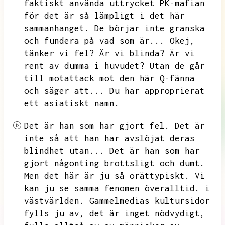
faktiskt använda uttrycket PK-mafian
för det är så lämpligt i det här
sammanhanget.
De börjar inte granska
och fundera på vad som är...
Okej,
tänker vi fel?
Är vi blinda?
Är vi
rent av dumma i huvudet?
Utan de går
till motattack mot den här Q-fänna
och säger att...
Du har approprierat
ett asiatiskt namn.
Det är han som har gjort fel.
Det är
inte så att han har avslöjat deras
blindhet utan...
Det är han som har
gjort någonting brottsligt och dumt.
Men det här är ju så orättypiskt.
Vi
kan ju se samma fenomen överalltid.
i
västvärlden.
Gammelmedias kultursidor
fylls ju av,
det är inget nödvydigt,