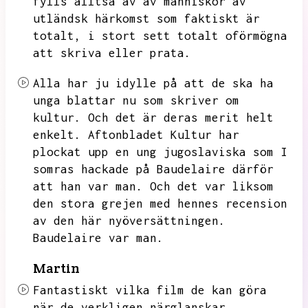
fylls alltså av av människor av
utländsk härkomst som faktiskt är
totalt,
i stort sett totalt oförmögna
att skriva eller prata.
Alla har ju idylle på att de ska ha
unga blattar nu som skriver om
kultur.
Och det är deras merit helt
enkelt.
Aftonbladet Kultur har
plockat upp en ung jugoslaviska som
I
somras hackade på Baudelaire därför
att han var man.
Och det var liksom
den stora grejen med hennes recension
av den här nyöversättningen.
Baudelaire var man.
Martin
Fantastiskt vilka film de kan göra
när de verkligen närglanskar