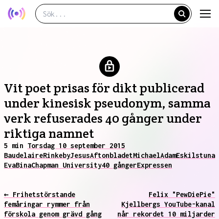
Vit poet prisas för dikt publicerad
under kinesisk pseudonym, samma
verk refuserades 40 gånger under
riktiga namnet
5 min
Torsdag 10 september 2015
Baudelaire
Rinkeby
Jesus
Aftonbladet
Michael
Adam
Eskilstuna
Eva
Bina
Chapman University
40 gånger
Expressen
← Frihetstörstande
Felix "PewDiePie"
femåringar rymmer från
Kjellbergs YouTube-kanal
förskola genom grävd gång
når rekordet 10 miljarder