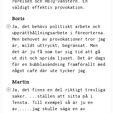
rörelsen och HBTQ-vänstern.
En
väldigt effektiv provokation.
Boris
Ja,
det behövs politiskt arbete och
upprätthållningsarbete i föreorterna.
Men behovet av provokationer tror jag
är,
mildt uttryckt,
begränsat.
Men
det är ju få som tar sig tid att gå
ut dit och sprida ljuset.
Det är dags
för en bubblasändning framförallt med
något café där ute tycker jag.
Martin
Ja,
det finns en del riktigt trevliga
saker.
...ställen att sitta på i
Tensta.
Till exempel så är ju en
av......jag skulle säga en av