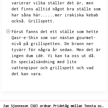
varierar vilka ställer det är,
men
det finns alltid något bra ställe som
har såna här......mer irakiska kebab
också.
Grillspett.
Förut fanns det ett ställe som hette
Qasr-e-Shin som var nästan gourmet-
nivå på grillspetten.
De brann ner
tyvärr för några år sedan.
Men det är
ingen dum idé.
Vi kan ta oss ut då.
En specialsändning med lite
vattenpipor och grillspett och vad
det kan vara.
Jan Sjunneson (SD) ordnar Pridetåg mellan Tensta och Husby, möter kritik och antirasistiskt motarrangemang