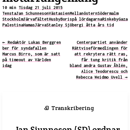
10 min
Tisdag 21 juli 2015
Tensta
Jan Schunneson
Västasien
Mellanöstern
Södermalm
Stockholm
Järvafältet
Husby
Boris
på lördagarna
Rinkeby
Gaza
Palestina
Hamas
Järva
Stanley Sjöberg
i åtta års tid
← Redaktör Lukas Berggren
Centerpartiet använder
ber för syndafallen
Rättviseförmedlingen för
Marcus Birro, som är satt
att rekrytera rätt ras,
på timeout av Världen
får tung kritik från
idag
bland andra Gustav Åhlén,
Alice Teodorescu och
Rebecca Weidmo Uvell →
Transkribering
Jan Sjunneson (SD) ordnar