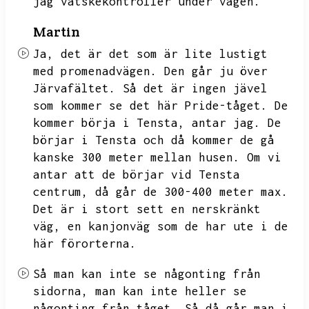
jag vätskekontroller under vägen.
Martin
Ja,
det är det som är lite lustigt
med promenadvägen.
Den går ju över
Järvafältet.
Så det är ingen jävel
som kommer se det här Pride-tåget.
De
kommer börja i Tensta,
antar jag.
De
börjar i Tensta och då kommer de gå
kanske 300 meter mellan husen.
Om vi
antar att de börjar vid Tensta
centrum,
då går de 300-400 meter max.
Det är i stort sett en nerskränkt
väg,
en kanjonväg som de har ute i de
här förorterna.
Så man kan inte se någonting från
sidorna,
man kan inte heller se
någonting från tåget.
Så då går man i