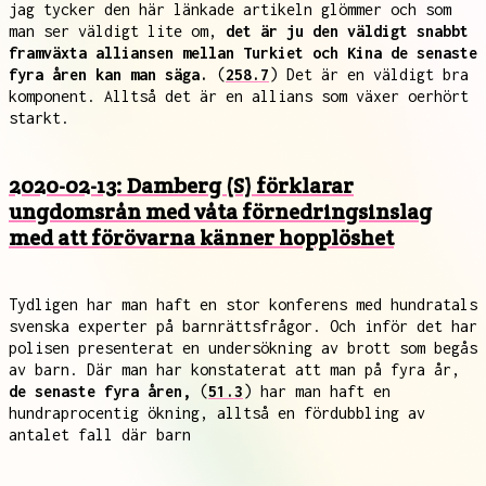
jag tycker den här länkade artikeln glömmer och som
man ser väldigt lite om,
det är ju den väldigt snabbt
framväxta alliansen mellan Turkiet och Kina de senaste
fyra åren kan man säga.
(
258.7
) Det är en väldigt bra
komponent. Alltså det är en allians som växer oerhört
starkt.
2020-02-13: Damberg (S) förklarar
ungdomsrån med våta förnedringsinslag
med att förövarna känner hopplöshet
Tydligen har man haft en stor konferens med hundratals
svenska experter på barnrättsfrågor. Och inför det har
polisen presenterat en undersökning av brott som begås
av barn. Där man har konstaterat att man på fyra år,
de senaste fyra åren,
(
51.3
) har man haft en
hundraprocentig ökning, alltså en fördubbling av
antalet fall där barn