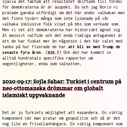
själva det faktum att resultatet skiftade till fördel
för demokraterna är är suspekt. Du och jag Boris vi
pratade ganska utfördigt om det här under valbakan men
det finns tyvärr många som inte lyssnade på vår
valbaka inklusive folk visat på bbs som verkade som.
Men vi vet att demokraterna har historiskt ägnat sig
åt massivt valfusk och det enda rimliga antagandet är
att de har fuskat mer än någonsin i det här valet med
tanke på hur fixerade de har
att bli av med Trump de
senaste fyra åren.
(
636.7
) Och det har kommit in
alltså hundratals specifika rapporter om
oegentligheter, enda som valnatten,
2020-09-17: Sojla Sahar: Turkiet i centrum på
neo-ottomanska drömmar om globalt
islamiskt uppvaknande
Det är ju Turkiets möjlighet att expandera. En viktig
komponent när man pratar om geopolitik och så är det
nog lite en frivallanhängare. En viktig komponent som