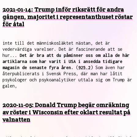
2021-01-14: Trump inför riksrätt för andra
gången, majoritet i representanthuset röstar
för åtal
inte till det människosläktet nästan, det är
vedervärdiga varelser. Det är fascinerande att se
hur...
Det är bra att du påminner oss om alla de här
artiklarna som har varit i USA i ansedda tidigare
magasin de senaste fyra åren.
(
925.2
) Som även har
återpublicerats i Svensk Press, där man har låtit
psykologer och psykoanalytiker uttala sig om Trump är
galen,
2020-11-05: Donald Trump begär omräkning
av röster i Wisconsin efter oklart resultat på
valnatten