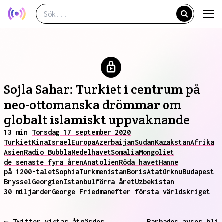
Sojla Sahar: Turkiet i centrum på
neo-ottomanska drömmar om
globalt islamiskt uppvaknande
13 min
Torsdag 17 september 2020
Turkiet
Kina
Israel
Europa
Azerbaijan
Sudan
Kazakstan
Afrika
Asien
Radio Bubbla
Medelhavet
Somalia
Mongoliet
de senaste fyra åren
Anatolien
Röda havet
Hanne
på 1200-talet
Sophia
Turkmenistan
Boris
Atatürk
nu
Budapest
Bryssel
Georgien
Istanbul
förra året
Uzbekistan
30 miljarder
George Friedman
efter första världskriget
← Twitter vidtar åtgärder
Barbados avser bli