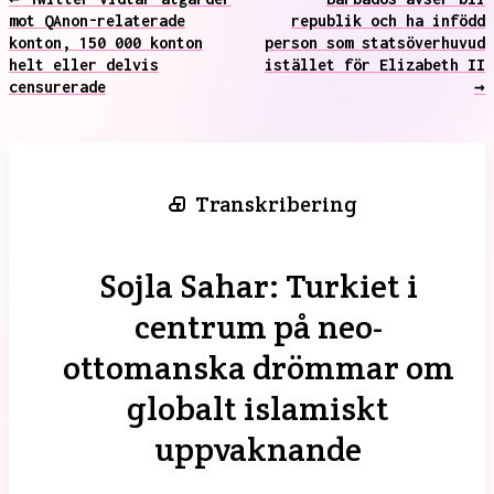
mot QAnon-relaterade
republik och ha infödd
konton, 150 000 konton
person som statsöverhuvud
helt eller delvis
istället för Elizabeth II
censurerade
→
Transkribering
Sojla Sahar: Turkiet i
centrum på neo-
ottomanska drömmar om
globalt islamiskt
uppvaknande