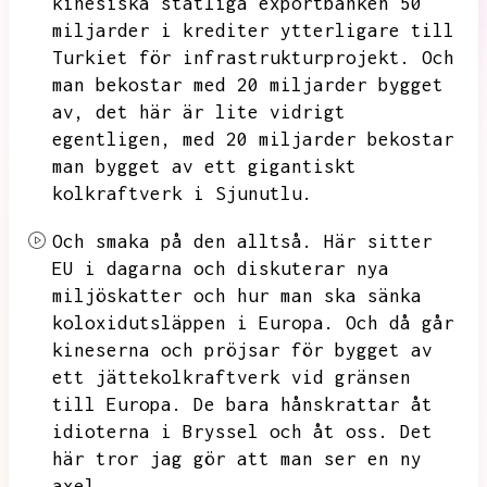
kinesiska statliga exportbanken 50
miljarder i krediter ytterligare till
Turkiet för infrastrukturprojekt.
Och
man bekostar med 20 miljarder bygget
av,
det här är lite vidrigt
egentligen,
med 20 miljarder bekostar
man bygget av ett gigantiskt
kolkraftverk i Sjunutlu.
Och smaka på den alltså.
Här sitter
EU i dagarna och diskuterar nya
miljöskatter och hur man ska sänka
koloxidutsläppen i Europa.
Och då går
kineserna och pröjsar för bygget av
ett jättekolkraftverk vid gränsen
till Europa.
De bara hånskrattar åt
idioterna i Bryssel och åt oss.
Det
här tror jag gör att man ser en ny
axel.