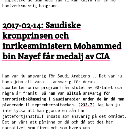
hantverksmässig bakgrund.
2017-02-14: Saudiske
kronprinsen och
inrikesministern Mohammed
bin Nayef får medalj av CIA
Han var ju ansvarig för Saudi-Arabiens... Det var ju
hans jobb att vara... ansvarig för deras
counterterrorism program från slutet av 90-talet och
några år framåt.
Så han var alltså ansvarig för
terroristbekämpning i Saudiarabien under de år då man
planerade 11 september-attacken.
(
233.7
) Jag kan ju
inte tycka att han gjorde en sån här
jätteförtjänstfull insats som ansvarig på det området.
Det är värt att påminna om då och då att det här
narrativet som finns och som byggs upp,