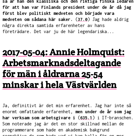
så är han den klassiska och den riktiga finska ledaren
för att han var Finlands president under de år då jag
först blev politiskt medveten och började vara
medveten om sådana här saker.
(
37.0
) Jag hade aldrig
några direkta samtida erfarenheter av hans
företrädare. Det var ju de här legendariska...
2017-05-04: Annie Holmquist:
Arbetsmarknadsdeltagande
för män i åldrarna 25-54
minskar i hela Västvärlden
Ja, definitivt är det min erfarenhet. Jag har inte så
enormt omfattande erfarenhet,
men under de år som jag
har verksam som arbetsgivare i
(
635.1
) i IT-branschen.
Som noterade jag är det en stor skillnad mellan de
programmerare som hade en akademisk bakgrund
respektive de som hade vad vi kan kalla för en mer