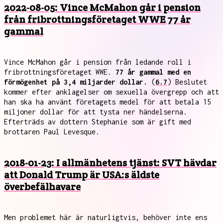
2022-08-05: Vince McMahon går i pension
från fribrottningsföretaget WWE 77 år
gammal
Vince McMahon går i pension från ledande roll i
fribrottningsföretaget WWE.
77 år gammal med en
förmögenhet på 3,4 miljarder dollar.
(
6.7
) Beslutet
kommer efter anklagelser om sexuella övergrepp och att
han ska ha använt företagets medel för att betala 15
miljoner dollar för att tysta ner händelserna.
Efterträds av dottern Stephanie som är gift med
brottaren Paul Levesque.
2018-01-23: I allmänhetens tjänst: SVT hävdar
att Donald Trump är USA:s äldste
överbefälhavare
Men problemet här är naturligtvis, behöver inte ens