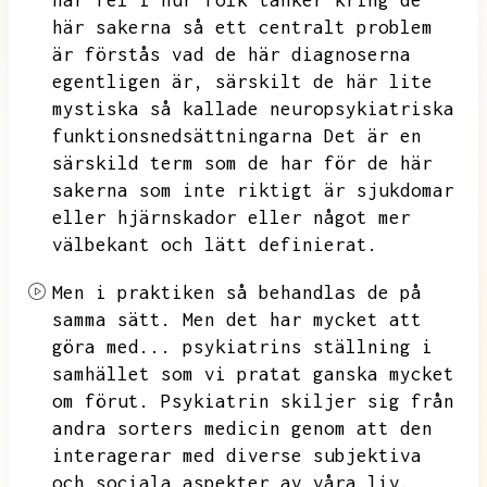
här fel i hur folk tänker kring
de
här sakerna så ett centralt problem
är förstås vad de här diagnoserna
egentligen är,
särskilt de här lite
mystiska så kallade neuropsykiatriska
funktionsnedsättningarna
Det är en
särskild term som de har för de här
sakerna som inte riktigt är sjukdomar
eller hjärnskador eller något mer
välbekant och lätt definierat.
Men i praktiken så behandlas de på
samma sätt.
Men det har mycket att
göra med...
psykiatrins ställning i
samhället som vi pratat ganska mycket
om förut.
Psykiatrin skiljer sig från
andra sorters medicin genom att den
interagerar med diverse subjektiva
och sociala aspekter av våra liv.