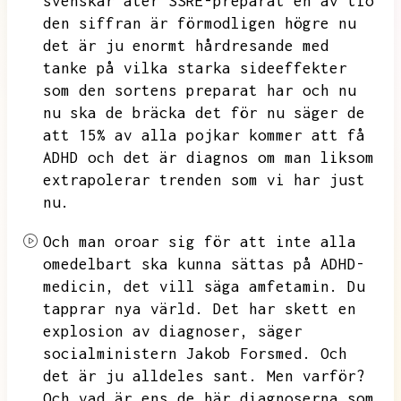
svenskar äter SSRE-preparat en av tio
den siffran är förmodligen högre nu
det är ju enormt hårdresande
med
tanke på vilka starka sideeffekter
som den sortens preparat har och nu
nu ska de bräcka det för nu säger de
att
15% av alla pojkar kommer att få
ADHD och det är
diagnos om man liksom
extrapolerar trenden som vi har just
nu.
Och man oroar sig för att inte alla
omedelbart ska kunna sättas på ADHD-
medicin,
det vill säga amfetamin.
Du
tapprar nya värld.
Det har skett en
explosion av diagnoser,
säger
socialministern Jakob
Forsmed. Och
det är ju alldeles sant.
Men varför?
Och vad är ens de här diagnoserna som