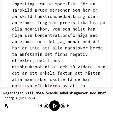
ingenting som är specifikt för en
särskild grupp personer som har en
särskild funktionsnedsättning utan
amfetamin fungerar precis lika bra på
alla människor,
vem som helst kan
höja sin koncentrationsförmåga med
amfetamin
och det jag menar med det
här är inte att alla människor borde
ta amfetamin det finns negativ
effekter,
det finns
missbrukspotential och så vidare,
men
det är ett enkelt faktum att nästan
alla människor skulle få de här
positiva effekterna av att ta
amfetamin och det här är en punkt där
Regeringen vill möta ökande adhd-diagnoser med kraftigare medicinering
folk blir förvirrade för att inom
Tisdag 4 juni 2024
många sorters medicin i allmänhet så
är det en
av problemen
en av