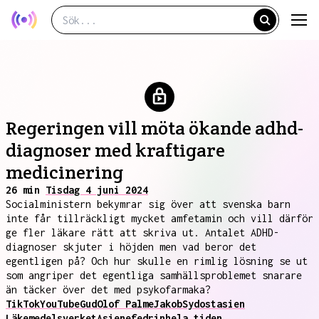
Regeringen vill möta ökande adhd-
diagnoser med kraftigare
medicinering
26 min
Tisdag 4 juni 2024
Socialministern bekymrar sig över att svenska barn
inte får tillräckligt mycket amfetamin och vill därför
ge fler läkare rätt att skriva ut. Antalet ADHD-
diagnoser skjuter i höjden men vad beror det
egentligen på? Och hur skulle en rimlig lösning se ut
som angriper det egentliga samhällsproblemet snarare
än täcker över det med psykofarmaka?
TikTok
YouTube
Gud
Olof Palme
Jakob
Sydostasien
Läkemedelsverket
Asien
efedrin
hela tiden