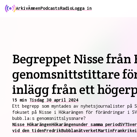
Arkiv
Ämnen
Podcasts
Radio
Logga in
Begreppet Nisse från
genomsnittstittare för
inlägg från ett höger
15 min
Tisdag 30 april 2024
Ett begrepp som myntades av nyhetsjournalister på S
fokuset på Nisse i Hökarängen för förändringar i SV
bubb.la:s genomsnittslyssnare?
Nisse Hökarängen
Hökarängen
under samma period
SVT
Sver
vid den tiden
Fredrik
Bubblanätverket
Martin
Frankrike
i