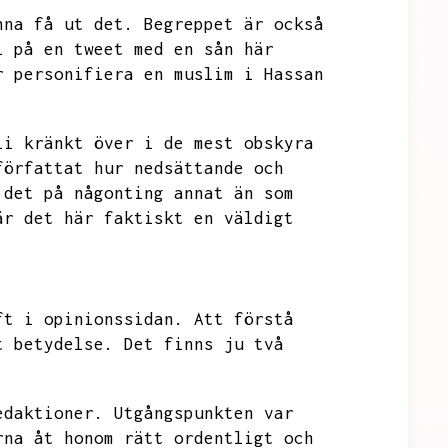
nna få ut det.
Begreppet är också
l på en tweet med en sån här
r personifiera en muslim i Hassan
li kränkt över i de mest obskyra
författat hur nedsättande och
 det på någonting annat än som
är det här faktiskt en väldigt
ft i opinionssidan.
Att förstå
t betydelse.
Det finns ju två
edaktioner.
Utgångspunkten var
rna åt honom rätt ordentligt och