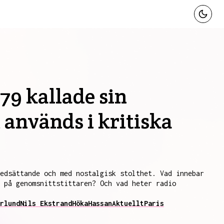
79 kallade sin
 används i kritiska
nedsättande och med nostalgisk stolthet. Vad innebar
 på genomsnittstittaren? Och vad heter radio
rlund
Nils Ekstrand
Höka
Hassan
Aktuellt
Paris