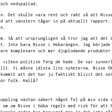
 och nedspaltad.
en.
Det skulle vara rent och rakt så att Niss
ed att vänstern tågar in på aktuellt rapport.
en.
em.
Så att ursprungligen så tror jag att det 
rt.
Inte bara Nisse i Hökarängen.
Jag började
dare komplexare och mer djuplodande produkter
t vilken politisk färg de hade.
De var synner
ellt.
Vi måste idista lite nyheterna.
Nisse Ö
 kommit att det har ju faktiskt blivit det se
för folk.
Hallå?
koppling nästan säkert något fel på min sida 
a om om Nisse i höka regeln med risk för att 