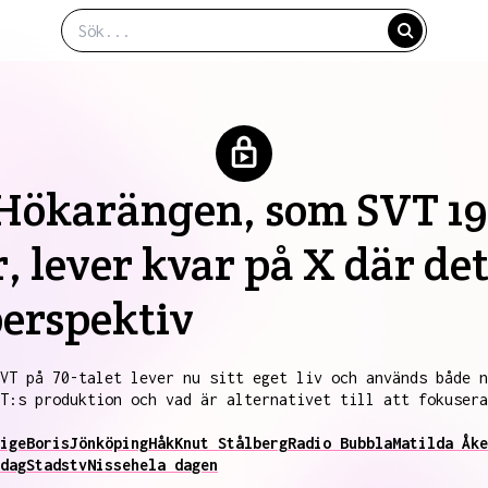
 Hökarängen, som SVT 19
, lever kvar på X där det
perspektiv
VT på 70-talet lever nu sitt eget liv och används både 
T:s produktion och vad är alternativet till att fokusera
ige
Boris
Jönköping
Håk
Knut Stålberg
Radio Bubbla
Matilda Åke
dag
Stadstv
Nisse
hela dagen