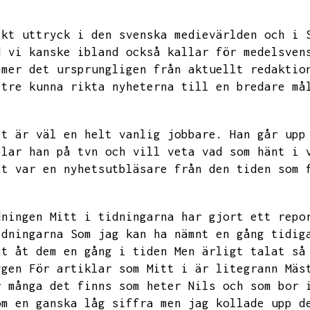
skt uttryck i den svenska medievärlden och i 
d vi kanske ibland också kallar för medelsven
mmer det ursprungligen från aktuellt redaktio
ttre kunna rikta nyheterna till en bredare
må
et är väl en helt vanlig jobbare.
Han går upp
plar han på tvn och vill veta vad som hänt i 
et var en nyhetsutbläsare från den tiden som 
dningen Mitt i tidningarna har gjort ett repo
idningarna
Som jag kan ha nämnt en gång tidig
at åt dem en gång i tiden
Men ärligt talat så
ggen För artiklar som Mitt i är litegrann Mäs
r många det finns som heter Nils och som bor 
om en ganska låg siffra men jag kollade upp d