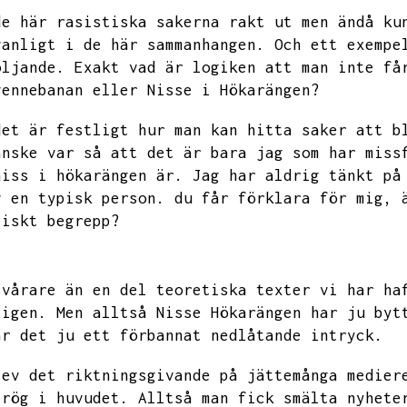
de här rasistiska sakerna rakt ut men ändå ku
vanligt i de här sammanhangen.
Och ett exempe
öljande.
Exakt vad är logiken att man inte få
vennebanan eller Nisse i Hökarängen?
det är festligt hur man kan hitta saker att b
anske var så att det är bara jag som har miss
niss i hökarängen är.
Jag har aldrig tänkt på
v en typisk person.
du får förklara för mig,
tiskt begrepp?
svårare än en del teoretiska texter vi har ha
ligen.
Men alltså
Nisse Hökarängen har ju byt
är det ju ett förbannat nedlåtande intryck.
lev det riktningsgivande på jättemånga medier
trög i huvudet.
Alltså man fick smälta nyhete