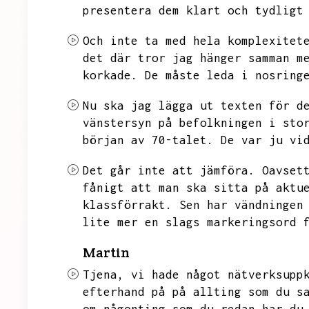
presentera dem klart och tydligt
Och inte ta med hela komplexitet
det där tror jag hänger samman m
korkade.
De måste leda i nosring
Nu ska jag lägga ut texten för d
vänstersyn på befolkningen i sto
början av 70-talet.
De var ju vi
Det går inte att jämföra.
Oavset
fånigt att man ska sitta på aktu
klassförrakt.
Sen har vändningen
lite mer en slags markeringsord 
Martin
Tjena,
vi hade något nätverksupp
efterhand på på allting som du s