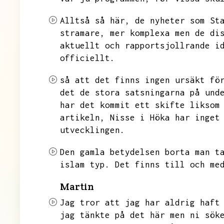
Alltså så här,
de nyheter som
St
stramare,
mer komplexa men de di
aktuellt och rapportsjollrande i
officiellt.
så att det finns ingen ursäkt fö
det de stora satsningarna på und
har det kommit ett skifte liksom
artikeln,
Nisse i Höka har inget
utvecklingen.
Den gamla betydelsen borta man t
islam typ.
Det finns till och me
Martin
Jag tror att jag har aldrig haft
jag tänkte på det här men ni sök