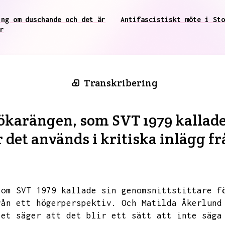
ing om duschande och det är
Antifascistiskt möte i Sto
r
Transkribering
ökarängen, som SVT 1979 kallade
är det används i kritiska inlägg f
som SVT 1979 kallade sin genomsnittstittare f
rån ett högerperspektiv.
Och Matilda Åkerlund
tet säger att det blir ett sätt att inte säga