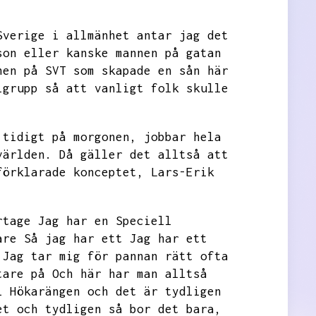
Sverige i allmänhet antar jag det
son eller
kanske mannen på gatan
nen på SVT som skapade en sån här
lgrupp så att vanligt folk skulle
 tidigt på morgonen,
jobbar hela
världen.
Då gäller det alltså att
förklarade konceptet,
Lars-Erik
rtage
Jag har en
Speciell
are Så jag har ett
Jag har ett
Jag tar mig för pannan rätt ofta
tare på
Och här har man alltså
i Hökarängen och det är tydligen
et och tydligen så bor det bara,