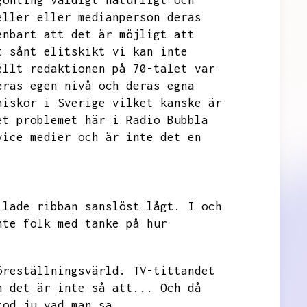
gonting väldigt naturligt och
eller
eller medianperson deras
enbart att det är möjligt att
t sånt elitskikt vi kan inte
ellt redaktionen på
70-talet var
eras egen nivå och deras egna
niskor i Sverige vilket kanske är
et problemet här i Radio Bubbla
vice medier och är inte det en
 lade ribban sanslöst lågt.
I och
nte folk med tanke på hur
öreställningsvärld.
TV-tittandet
h det är inte så att...
Och då
tod ju vad man sa.