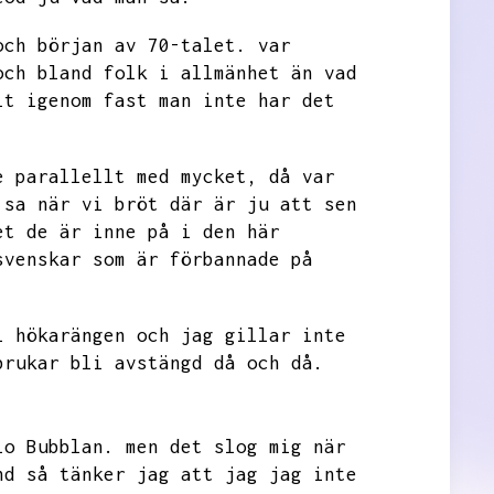
och början av 70-talet.
var
och bland folk i allmänhet än vad
it igenom fast man inte har
det
e parallellt med mycket,
då var
 sa när vi bröt där är ju att sen
et de är inne på i den här
svenskar som är förbannade på
i hökarängen och jag gillar inte
brukar bli avstängd då och då.
io Bubblan.
men det slog mig när
nd så tänker jag att jag jag inte