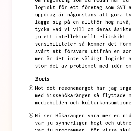
om någonting som du redan har du
logiskt för ett företag som SVT 
uppdrag är någonstans att göra t
lägga sig på en alltför hög nivå
tycka vad vi vill om deras åsikt
ju ett intellektuellt elitskikt,
sensibiliteter
så kommer det för
svårt att försvara utifrån en so
men är det inte väldigt logiskt 
stor del av problemet med idén o
Boris
Mot det resonemanget har jag ing
med Nissehökarängen så flyttade 
mediebilden och kulturkonsumtion
Ni ser Hökarängen vara mer en ni
var ju synnerligen högt och utbr
var ju programmen,
för vissa sku