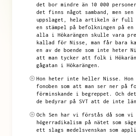
det bor mindre än 10 000 persone
det finns något samband,
men sen
uppslaget,
hela artikeln är full
en stämpel på befolkningen på en
alla i Hökarängen skulle vara pr
kallad för Nisse,
man får bara k
en av de boende som inte heter N
att man tycker att folk i Hökarä
gågatan i Hökarängen.
Hon heter inte heller Nisse.
Hon
fonoben som att man ser ner på f
förminskande i begreppet.
Och de
de bedyrar på SVT att de inte lä
Och
Sen har vi förstås då som vi
högerradikalism på nätet som säg
ett slags medelsvenskan som appl