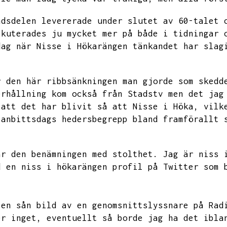
adsdelen levererade under slutet av
60-talet 
skuterades ju mycket mer på både i tidningar 
dag när Nisse i Hökarängen tänkandet har slag
r den här ribbsänkningen man gjorde som skedd
erhållning kom också från Stadstv men det jag
 att det har blivit så att Nisse i Höka,
vilk
 anbittsdags
hedersbegrepp bland framförallt 
ar den benämningen med stolthet.
Jag är niss 
d en niss i hökarängen profil på Twitter som 
 en sån bild av en genomsnittslyssnare på Rad
er inget,
eventuellt så borde jag ha det ibla