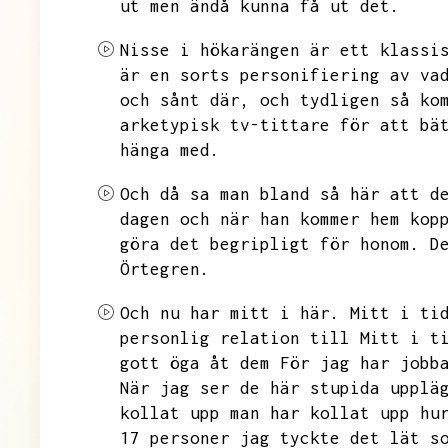
ut men ändå kunna få ut det.
Nisse i hökarängen är ett klassi
är en sorts personifiering av va
och sånt där,
och tydligen så ko
arketypisk tv-tittare för att bä
hänga med.
Och då sa man bland så här att d
dagen och när han kommer hem kop
göra det begripligt för honom.
D
Örtegren.
Och nu har mitt i här.
Mitt i ti
personlig relation till Mitt i t
gott öga åt dem För jag har jobb
När jag ser de här stupida upplä
kollat upp
man har kollat upp hu
17 personer jag tyckte det lät s