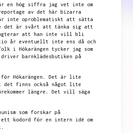
är en hög siffra jag vet inte om
reportage av det här bizarra
är inte oproblematiskt att sätta
e
det är svårt att tänka sig att
ngterar att han inte vill bli
tio år eventuellt inte ens då och
folk i Hökarängen tycker jag som
 driver barnklädesbutiken
på
 för Hökarängen.
Det är lite
t det finns också något lite
örekommer längre.
Det vill säga
.
munism som forskar på
ett kodord för en intern idé om
t.