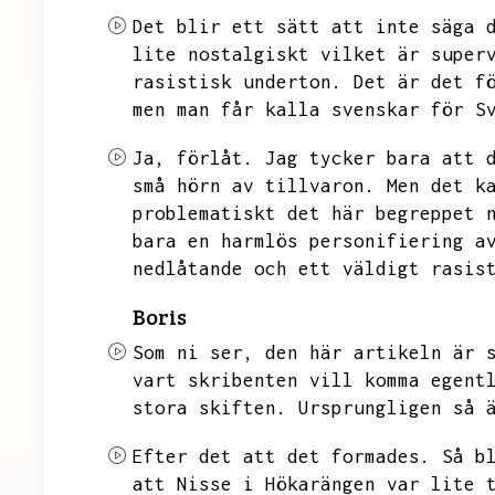
Det blir ett sätt att inte säga 
lite nostalgiskt vilket är super
rasistisk underton.
Det är det f
men man får kalla svenskar för S
Ja,
förlåt.
Jag tycker bara att 
små hörn av tillvaron.
Men det k
problematiskt det här begreppet 
bara en harmlös personifiering a
nedlåtande och ett väldigt rasis
Boris
Som ni ser,
den här artikeln är 
vart skribenten vill komma egent
stora skiften.
Ursprungligen så 
Efter det att det formades.
Så b
att
Nisse i Hökarängen var lite 