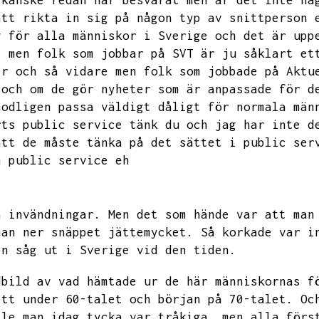
 kanske redan har besvarat men är
det inte nå
att rikta in sig på någon typ av snittperson 
v för alla människor i Sverige och det är upp
,
men folk som jobbar på SVT är ju såklart et
er och så vidare men folk som jobbade på Aktu
och om de gör nyheter som är anpassade för d
modligen passa väldigt dåligt för normala män
rts public service tänk du och jag har inte d
att de
måste tänka på det sättet i public ser
m public service eh
a invändningar.
Men det som hände var att man
man ner snäppet jättemycket.
Så korkade var i
en såg ut i Sverige vid den tiden.
dbild av vad hämtade ur de här människornas f
ett under
60-talet och början på
70-talet. Oc
lle man idag tycka var tråkiga,
men alla förs