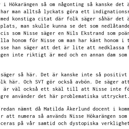
r i Hökarängen så om någonting så kanske det 
 har man alltså lyckats göra ett indignations
 med konstiga
citat där folk säger såhär det 
 plats,
man skulle kunna se det som nedlåtand
ecis som Nisse säger en Nils Ekstrand som poä
alla honom för Nisse om man har känt honom i 
isse han säger att det är lite att nedklassa 
ngen inte riktigt är med och en
annan dam som
 säger så här.
Det är kanske inte så positivt
olk här.
Och SVT gör också avbön.
De säger at
t är väl också ett skäl till att Nisse inte f
ngre använder det här problematiska uttrycket
 redan nämnt då
Matilda Åkerlund docent i kom
er att numera så används Nisse Hökarängen som
iceras på vår samtid och dystopiska verklighe