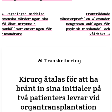
← Regeringen meddelar
Framträdande
svenska värderingar ska
vänsterprofilen Alexander
få ökat utrymme i
Bengtsson anklagas för
samhällsorienteringen för
psykisk misshandel och
invandrare
våldtäkt →
Transkribering
Kirurg åtalas för att ha
bränt in sina initialer på
två patienters levrar vid
organtransplantation