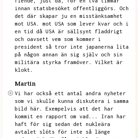
fiende,
just då,
för en två timmar
innan statsbesöket offentliggörs.
Och
det där skapar ju en misstänksamhet
mot USA.
mot USA som lever kvar och i
en tid då USA är sällsynt fladdrigt
och oavsett vem som kommer i
president så tror inte japanerna lita
på någon annan än sig själv och sin
militära styrka framöver.
Vilket är
klokt.
Martin
Vi har också ett antal andra nyheter
som vi skulle kunna diskutera i samma
bild här.
Exempelvis att det har
kommit en rapport om vad...
Iran har
haft för sig sedan det nukleära
avtalet slöts för inte så länge