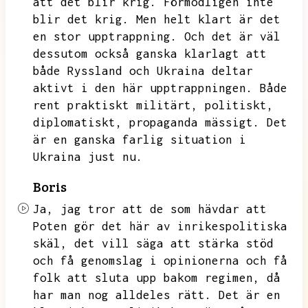
att det blir krig.
Förmodligen inte
blir det krig.
Men helt klart är det
en stor upptrappning.
Och det är väl
dessutom också ganska klarlagt att
både Ryssland och Ukraina deltar
aktivt i den här upptrappningen.
Både
rent praktiskt militärt,
politiskt,
diplomatiskt,
propaganda mässigt.
Det
är en ganska farlig situation i
Ukraina just nu.
Boris
Ja,
jag tror att de som hävdar att
Poten gör det här av inrikespolitiska
skäl,
det vill säga att stärka stöd
och få genomslag i opinionerna och få
folk att sluta upp bakom regimen,
då
har man nog alldeles rätt.
Det är en