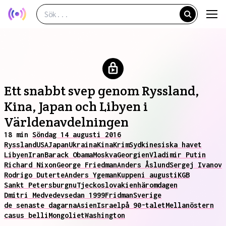
Ett snabbt svep genom Ryssland,
Kina, Japan och Libyen i
Världenavdelningen
18 min
Söndag 14 augusti 2016
Ryssland
USA
Japan
Ukraina
Kina
Krim
Sydkinesiska havet
Libyen
Iran
Barack Obama
Moskva
Georgien
Vladimir Putin
Richard Nixon
George Friedman
Anders Åslund
Sergej Ivanov
Rodrigo Duterte
Anders Ygeman
Kuppen
i augusti
KGB
Sankt Petersburg
nu
Tjeckoslovakien
häromdagen
Dmitri Medvedev
sedan 1999
Fridman
Sverige
de senaste dagarna
Asien
Israel
på 90-talet
Mellanöstern
casus belli
Mongoliet
Washington