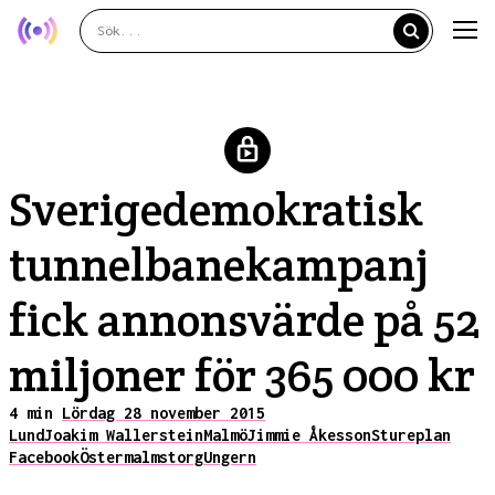
Sverigedemokratisk
tunnelbanekampanj
fick annonsvärde på 52
miljoner för 365 000 kr
4 min
Lördag 28 november 2015
Lund
Joakim Wallerstein
Malmö
Jimmie Åkesson
Stureplan
Facebook
Östermalmstorg
Ungern