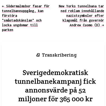
← Södermalmsbor fasar för
New Yorks tunnelbana tar
tunnelbaneuppgång, kan
ned reklam innehållande
förstöra
nazistsymboler efter
"småstadskänslan" och
klagomål från guvernör
locka ungdomar till
Andrew Cuomo (D) →
parken
Transkribering
Sverigedemokratisk
tunnelbanekampanj fick
annonsvärde på 52
miljoner för 365 000 kr