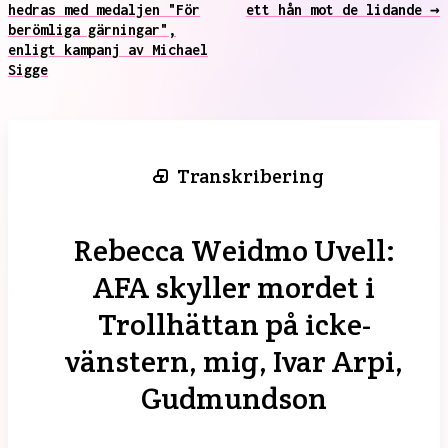
hedras med medaljen "För
ett hån mot de lidande →
berömliga gärningar",
enligt kampanj av Michael
Sigge
Transkribering
Rebecca Weidmo Uvell:
AFA skyller mordet i
Trollhättan på icke-
vänstern, mig, Ivar Arpi,
Gudmundson