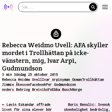
Rebecca Weidmo Uvell: AFA skyller
mordet i Trollhättan på icke-
vänstern, mig, Ivar Arpi,
Gudmundson
3 min
Söndag 25 oktober 2015
Rebecca Weidmo Uvell
Ivar Arpi
Ayman Osman
Trollhättan
Jimmie Åkesson
Facebook
Per Gudmundsson
Anders Behring Breivik
AFA
Ebba Busch
Norge
← Lavin Eskandar offrade
Boris Benulic: Svensk
livet för sina elever bör
skenhelighet bedrövlig,