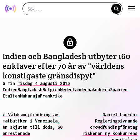
Indien och Bangladesh utbyter 160
enklaver efter 70 år av "världens
konstigaste gränsdispyt"
6 min
Tisdag 4 augusti 2015
Indien
Bangladesh
Belgien
Nederländerna
Andorra
Spanien
Italien
Maharaja
Frankrike
← Våldsam plundring av
Daniel Laurén:
matbutiker i Venezuela,
Regleringsivrande
en skjuten till döds, 60
crowdfundingföretag
arresterade
riskerar ny konkurrens
uppifrån →