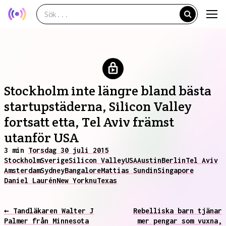
Stockholm inte längre bland bästa
startupstäderna, Silicon Valley
fortsatt etta, Tel Aviv främst
utanför USA
3 min
Torsdag 30 juli 2015
Stockholm
Sverige
Silicon Valley
USA
Austin
Berlin
Tel Aviv
Amsterdam
Sydney
Bangalore
Mattias Sundin
Singapore
Daniel Laurén
New York
nu
Texas
← Tandläkaren Walter J
Rebelliska barn tjänar
Palmer från Minnesota
mer pengar som vuxna,