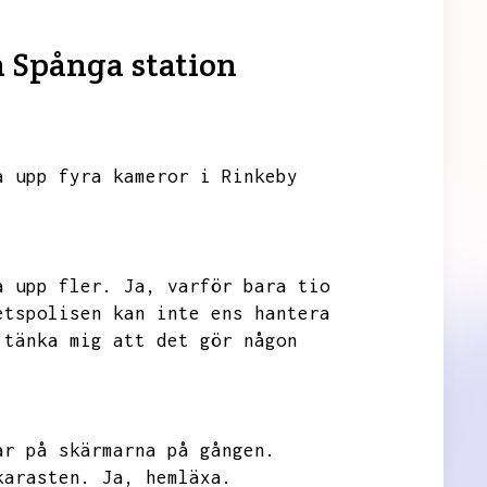
h Spånga station
a upp fyra kameror i Rinkeby
a upp fler.
Ja,
varför bara tio
etspolisen kan inte ens hantera
 tänka mig att det gör någon
ar på skärmarna på gången.
karasten.
Ja,
hemläxa.