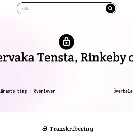
ervaka Tensta, Rinkeby 
käraste ting - överlever
Överbela
Transkribering