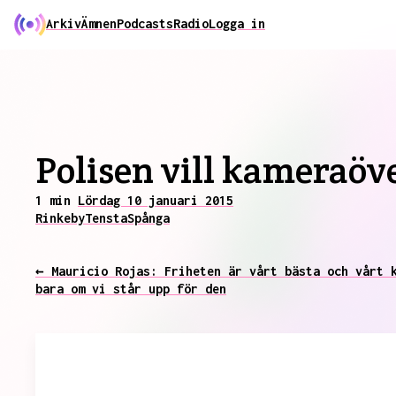
Arkiv
Ämnen
Podcasts
Radio
Logga in
Polisen vill kameraöv
1 min
Lördag 10 januari 2015
Rinkeby
Tensta
Spånga
← Mauricio Rojas: Friheten är vårt bästa och vårt 
bara om vi står upp för den