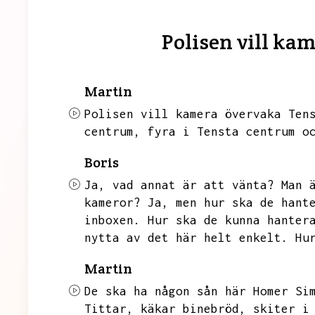
Polisen vill ka
Martin
Polisen vill kamera övervaka Ten
centrum,
fyra i Tensta centrum o
Boris
Ja,
vad annat är att vänta?
Man 
kameror?
Ja,
men hur ska de hant
inboxen.
Hur ska de kunna hanter
nytta av det här helt enkelt.
Hu
Martin
De ska ha någon sån här Homer Si
Tittar,
käkar binebröd,
skiter i