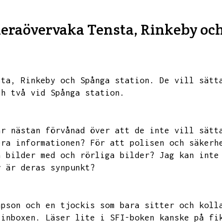
meraövervaka Tensta, Rinkeby oc
sta,
Rinkeby och Spånga station.
De vill sätt
ch två vid Spånga station.
är nästan förvånad över att de inte vill sätt
era informationen?
För att polisen och säkerh
a bilder med och rörliga bilder?
Jag kan inte
r är deras synpunkt?
mpson och en tjockis som bara sitter och koll
 inboxen.
Läser lite i SFI-boken kanske på fi