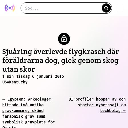
Sjuåring överlevde flygkrasch där
föräldrarna dog, gick genom skog
utan skor
1 min
Tisdag 6 januari 2015
USA
Kentucky
← Egypten: Arkeologer
DI-profiler hoppar av och
hittade två antika
startar nyhetssajt om
gravkammare, okänd
techbolag →
faraonisk grav samt
symbolisk gravplats för
Osiris