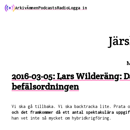
Arkiv
Ämnen
Podcasts
Radio
Logga in
Jär
M
2016-03-05: Lars Wilderäng: D
befälsordningen
Vi ska gå tillbaka. Vi ska backtracka lite. Prata 
och det framkommer då ett antal spektakulära uppgif
han vet inte så mycket om hybridkrigföring.