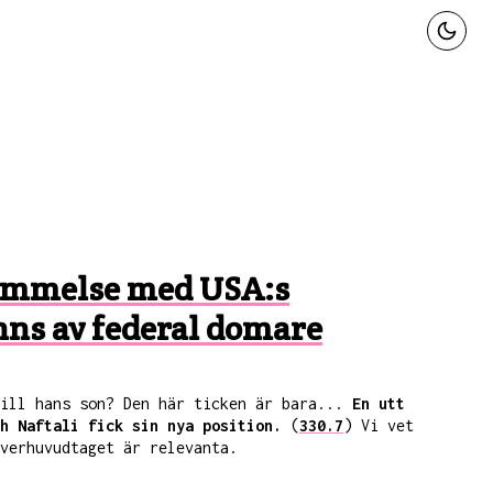
kommelse med USA:s
nns av federal domare
till hans son? Den här ticken är bara...
En utt
h Naftali fick sin nya position.
(
330.7
) Vi vet
verhuvudtaget är relevanta.