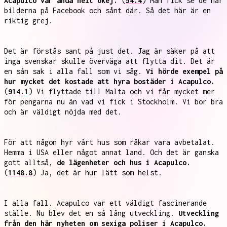
Acapulco var ändå helt okej.
(
54.4
) Man fick se de här
bilderna på Facebook och sånt där. Så det här är en
riktig grej.
Det är förstås sant på just det. Jag är säker på att
inga svenskar skulle överväga att flytta dit. Det är
en sån sak i alla fall som vi såg.
Vi hörde exempel på
hur mycket det kostade att hyra bostäder i Acapulco.
(
914.1
) Vi flyttade till Malta och vi får mycket mer
för pengarna nu än vad vi fick i Stockholm. Vi bor bra
och är väldigt nöjda med det.
För att någon hyr vårt hus som råkar vara avbetalat.
Hemma i USA eller något annat land. Och det är ganska
gott alltså,
de lägenheter och hus i Acapulco.
(
1148.8
) Ja, det är hur lätt som helst.
I alla fall. Acapulco var ett väldigt fascinerande
ställe. Nu blev det en så lång utveckling.
Utveckling
från den här nyheten om sexiga poliser i Acapulco.