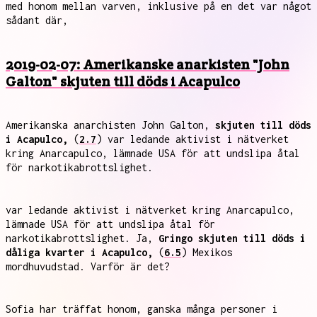
med honom mellan varven, inklusive på en det var något
sådant där,
2019-02-07: Amerikanske anarkisten "John
Galton" skjuten till döds i Acapulco
Amerikanska anarchisten John Galton,
skjuten till döds
i Acapulco,
(
2.7
) var ledande aktivist i nätverket
kring Anarcapulco, lämnade USA för att undslipa åtal
för narkotikabrottslighet.
var ledande aktivist i nätverket kring Anarcapulco,
lämnade USA för att undslipa åtal för
narkotikabrottslighet. Ja,
Gringo skjuten till döds i
dåliga kvarter i Acapulco,
(
6.5
) Mexikos
mordhuvudstad. Varför är det?
Sofia har träffat honom, ganska många personer i