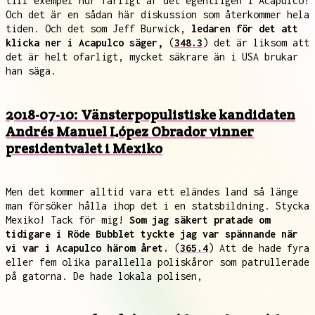
till exempel hur farligt är det egentligen i Acapulco?
Och det är en sådan här diskussion som återkommer hela
tiden. Och det som Jeff Burwick,
ledaren för det att
klicka ner i Acapulco säger,
(
348.3
) det är liksom att
det är helt ofarligt, mycket säkrare än i USA brukar
han säga.
2018-07-10: Vänsterpopulistiske kandidaten
Andrés Manuel López Obrador vinner
presidentvalet i Mexiko
Men det kommer alltid vara ett eländes land så länge
man försöker hålla ihop det i en statsbildning. Stycka
Mexiko! Tack för mig!
Som jag säkert pratade om
tidigare i Röde Bubblet tyckte jag var spännande när
vi var i Acapulco härom året.
(
365.4
) Att de hade fyra
eller fem olika parallella poliskåror som patrullerade
på gatorna. De hade lokala polisen,