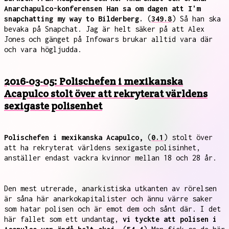
Anarchapulco-konferensen Han sa om dagen att I'm
snapchatting my way to Bilderberg.
(
349.8
) Så han ska
bevaka på Snapchat. Jag är helt säker på att Alex
Jones och gänget på Infowars brukar alltid vara där
och vara högljudda.
2016-03-05: Polischefen i mexikanska
Acapulco stolt över att rekryterat världens
sexigaste polisenhet
Polischefen i mexikanska Acapulco,
(
0.1
) stolt över
att ha rekryterat världens sexigaste polisinhet,
anställer endast vackra kvinnor mellan 18 och 28 år.
Den mest utrerade, anarkistiska utkanten av rörelsen
är såna här anarkokapitalister och ännu värre saker
som hatar polisen och är emot dem och sånt där. I det
här fallet som ett undantag,
vi tyckte att polisen i