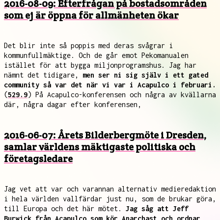
2016-08-09: Efterfrågan på bostadsområden
som ej är öppna för allmänheten ökar
Det blir inte så poppis med deras svågrar i
kommunfullmäktige. Och de går emot Pekomanualen
istället för att bygga miljonprogramshus. Jag har
nämnt det tidigare,
men ser ni sig själv i ett gated
community så var det när vi var i Acapulco i februari.
(
529.9
) På Acapulco-konferensen och några av kvällarna
där, några dagar efter konferensen,
2016-06-07: Årets Bilderbergmöte i Dresden,
samlar världens mäktigaste politiska och
företagsledare
Jag vet att var och varannan alternativ medieredaktion
i hela världen vallfärdar just nu, som de brukar göra,
till Europa och det här mötet.
Jag såg att Jeff
Burwick från Acapulco som kör Anarchast och ordnar