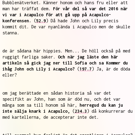
Bubblenätverket. Känner honom och hans fru eller att
man har träffat dem.
För vår del så var det 2016 när
vi var i Acapulco för att gå upp på Acapulco-
konferensen.
(
52.9
) Då hade John och Lily precis
kommit dit. De var nyanlända i Acapulco men de skulle
stanna.
de är sådana här hippies. Men... De höll också på med
ruggigt farliga saker.
Och när jag läste den här
artikeln så gick jag ner till Sofia och sa Kommer du
ihåg John och Lily i Acapulco?
(
197.7
) Ja, är de döda
eller?
om jag berättade en sådan historia så var det
specifikt av John, han som är död nu, och det var
många som sa till honom så här,
herregud du kan ju
inte sälja knark i Acapulco,
(
234.3
) då konkurrerar du
med kartellerna, de accepterar inte det.