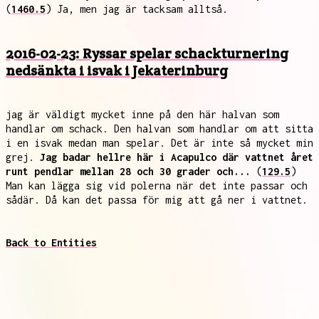
(
1460.5
) Ja, men jag är tacksam alltså.
2016-02-23: Ryssar spelar schackturnering
nedsänkta i isvak i Jekaterinburg
jag är väldigt mycket inne på den här halvan som
handlar om schack. Den halvan som handlar om att sitta
i en isvak medan man spelar. Det är inte så mycket min
grej.
Jag badar hellre här i Acapulco där vattnet året
runt pendlar mellan 28 och 30 grader och...
(
129.5
)
Man kan lägga sig vid polerna när det inte passar och
sådär. Då kan det passa för mig att gå ner i vattnet.
Back to Entities