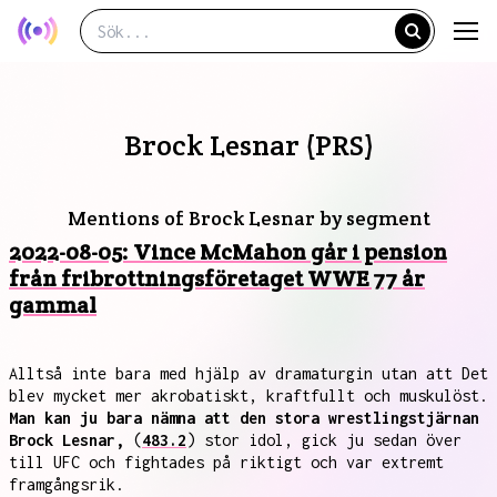
Brock Lesnar (PRS)
Mentions of Brock Lesnar by segment
2022-08-05: Vince McMahon går i pension
från fribrottningsföretaget WWE 77 år
gammal
Alltså inte bara med hjälp av dramaturgin utan att Det
blev mycket mer akrobatiskt, kraftfullt och muskulöst.
Man kan ju bara nämna att den stora wrestlingstjärnan
Brock Lesnar,
(
483.2
) stor idol, gick ju sedan över
till UFC och fightades på riktigt och var extremt
framgångsrik.