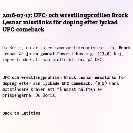
2016-07-17: UFC- och wrestlingprofilen Brock
Lesnar misstänks för doping efter lyckad
UFC-comeback
Du Boris, du är ju en kampsportskonnoisseur. Ja,
Brock
Lesnar är ju en gammal favorit hos mig.
(
17.0
) Nej,
ingen trodde att han skulle bli bra på UFC.
UFC och wrestlingprofilen Brock Lesnar misstänks för
doping efter sin lyckade UFC comeback.
(
0.5
) Hans
motståndare kräver att få minst hälften av
prispengarna. Du Boris,
Back to Entities